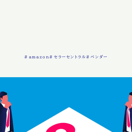
#
amazon
#
セラーセントラル
#
ベンダー